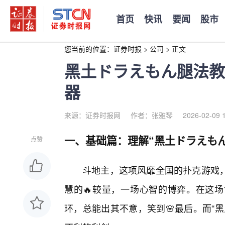
首页
快讯
要闻
股市
您当前的位置：
证券时报
>
公司
>
正文
黑土ドラえもん腿法教
器
来源：证券时报网
作者：张雅琴
2026-02-09 
一、基础篇：理解“黑土ドラえも
点赞
斗地主，这项风靡全国的扑克游戏，
慧的🔥较量，一场心智的博弈。在这
环，总能出其不意，笑到🌸最后。而“