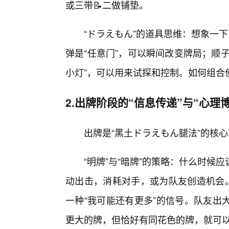
或三带📝二做铺垫。
“ドラえもん”的道具思维：想象一
弹是“任意门”，可以瞬间改变牌局；顺子
小灯”，可以用来试探和控制。如何组合使
2.出牌阶段的“信息传递”与“心理
出牌是“黑土ドラえもん腿法”的核
“明牌”与“暗牌”的策略：什么时候应
动出击，消耗对手，或为队友创造机会。
一种“我可能还有更多”的信号。队友出
更大的牌，但恰好有同花色的牌，就可