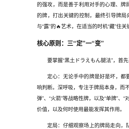
的强攻，而是善于利用对手的心理、牌
的牌，打出关键的控制，最终引导牌局向
与“露”的🔥艺术，在适当的时机“藏”住
核心原则：三“定”一“变”
要掌握“黑土ドラえもん腿法”，首
定心：无论手中的牌是好是坏，都
响判断。深呼吸，专注于牌局本身，而不
弹”、“火箭”等战略性牌，以及“单牌”
价值，以及何时使用最能发挥其作用。
定局：仔细观察场上的牌局走向，