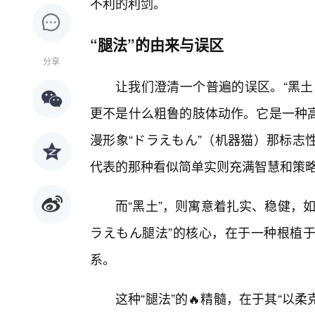
不利的利剑。
“腿法”的由来与误区
分享
让我们澄清一个普遍的误区。“黑土
更不是什么粗鲁的肢体动作。它是一种高
漫形象“ドラえもん”（机器猫）那标志
代表的那种看似简单实则充满智慧和策略
而“黑土”，则寓意着扎实、稳健，
ラえもん腿法”的核心，在于一种根植于
系。
这种“腿法”的🔥精髓，在于其“以