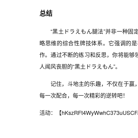
总结
“黑土ドラえもん腿法”并非一种固
略思维的综合性牌技体系。它强调的是
作。通过不断的练习和反思，你将能够
人闻风丧胆的“黑土ドラえもん”。
记住，斗地主的乐趣，不仅在于赢
每一次配合，每一次精彩的逆转吧！
活动：【
hKszRFt4WyWwhC373uUSCF