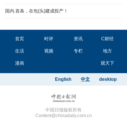
国内.首条，在包{头}建成投产！
首页
时评
资讯
C财经
生活
视频
专栏
地方
漫画
观天下
English
中文
desktop
中国日报版权所有
Content@chinadaily.com.cn