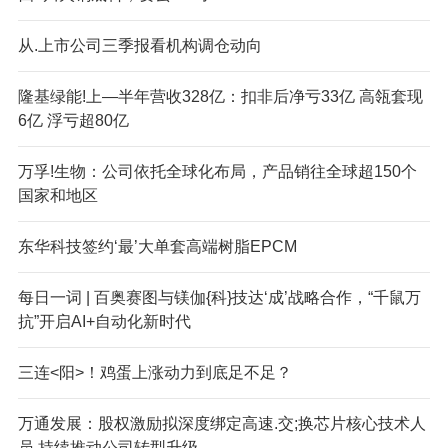
从.上市公司三季报看机构调仓动向
隆基绿能!上—半年营收328亿：扣非后净亏33亿 高瓴套现
6亿 浮亏超80亿
万孚!生物：公司依托全球化布局，产品销往全球超150个
国家和地区
东华科技签约‘最’大单套高端树脂EPCM
每日一词 | 百奥赛图与镁伽{科}技达‘成’战略合作，“千鼠万
抗”开启AI+自动化新时代
三连<阳>！鸡蛋上涨动力到底足不足？
万通发展：股权激励拟深度绑定高速.交;换芯片核心技术人
员 持续推动公司转型升级