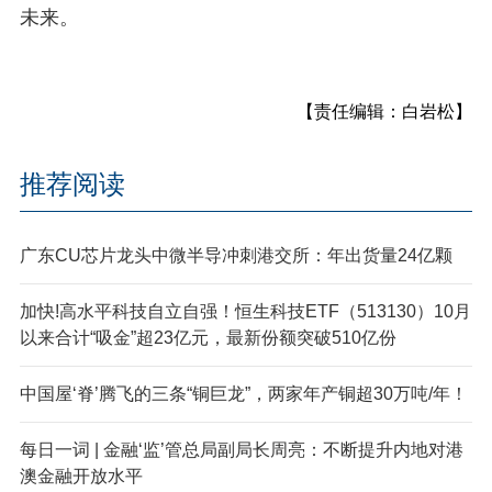
未来。
【责任编辑：白岩松】
推荐阅读
广东
CU芯片龙头中微半导冲刺港交所：年出货量24亿颗
加快!高水平科技自立自强！恒生科技ETF（513130）10月
以来合计“吸金”超23亿元，最新份额突破510亿份
中国屋‘脊’腾飞的三条“铜巨龙”，两家年产铜超30万吨/年！
每日一词 | 金融‘监’管总局副局长周亮：不断提升内地对港
澳金融开放水平