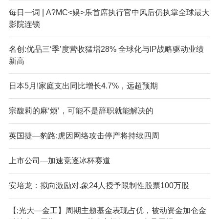
每日一词 | A?MC<娱>乐首席执行官中风后仍执掌全球最大
影院连锁
名创:优品三‘季’度营收猛增28% 全球化与IP战略驱动业绩
新高
日本5月!家庭支出同比增长4.7%，远超预期
宗馥莉的麻‘烦’，可能不是辞职就能解决的
英国捷—豹路:虎因网络攻击停产将持续四周
上市公司—加速竞逐冰杯赛道
安培龙：拟向激励对.象24人授予限制性股票100万股
【;光大—金工】周期主题基金表现占优，被动资金加仓金