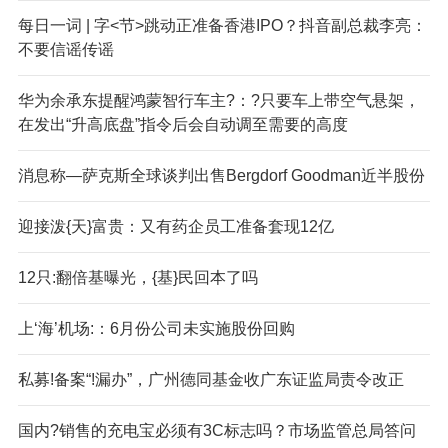
每日一词 | 字<节>跳动正准备香港IPO？抖音副总裁李亮：
不要信谣传谣
华为余承东提醒鸿蒙智行车主?：?只要车上带空气悬架，
在发出“升高底盘”指令后会自动调至需要的高度
消息称—萨克斯全球谈判出售Bergdorf Goodman近半股份
迎接泼{天}富贵：又有药企员工准备套现12亿
12只:翻倍基曝光，{基}民回本了吗
上‘海’机场:：6月份公司未实施股份回购
私募!备案“!漏办”，广州德同基金收广东证监局责令改正
国内?销售的充电宝必须有3C标志吗？市场监管总局答问