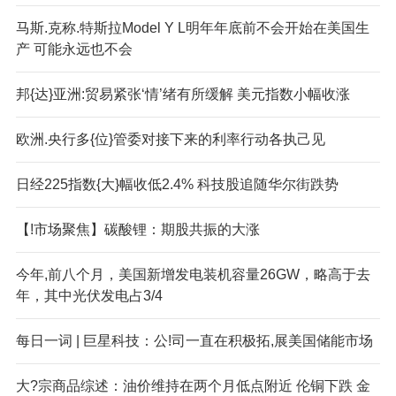
马斯.克称.特斯拉Model Y L明年年底前不会开始在美国生
产 可能永远也不会
邦{达}亚洲:贸易紧张‘情’绪有所缓解 美元指数小幅收涨
欧洲.央行多{位}管委对接下来的利率行动各执己见
日经225指数{大}幅收低2.4% 科技股追随华尔街跌势
【!市场聚焦】碳酸锂：期股共振的大涨
今年,前八个月，美国新增发电装机容量26GW，略高于去
年，其中光伏发电占3/4
每日一词 | 巨星科技：公!司一直在积极拓,展美国储能市场
大?宗商品综述：油价维持在两个月低点附近 伦铜下跌 金