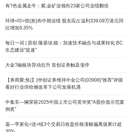
有?色金属走牛：紫,金矿业领衔23家公司业绩翻倍
环球<印>馆{发}布中期业绩 股东应占溢利339.09万港元同
比增加9.35%
每日一词 | 原创 隆基绿;能：加速技术融合与成果转化 BC
生态建设“提速”
大金?融板块异动拉升 首创证券触及涨停
【券商聚;焦{】}华创证券维持中金公司(03908)“推荐”评级
看好行业供给侧改革下公司发展机遇
中集车—辆荣获2025中国上市公司英华奖“A股价值示范案
例奖”
嘉—亨家化<连>续3个交易日收盘价格涨幅偏离值累计超
30%