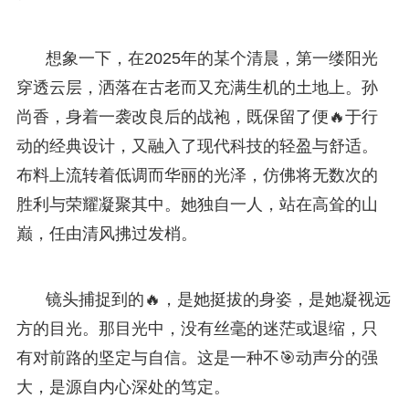
想象一下，在2025年的某个清晨，第一缕阳光
穿透云层，洒落在古老而又充满生机的土地上。孙
尚香，身着一袭改良后的战袍，既保留了便🔥于行
动的经典设计，又融入了现代科技的轻盈与舒适。
布料上流转着低调而华丽的光泽，仿佛将无数次的
胜利与荣耀凝聚其中。她独自一人，站在高耸的山
巅，任由清风拂过发梢。
镜头捕捉到的🔥，是她挺拔的身姿，是她凝视远
方的目光。那目光中，没有丝毫的迷茫或退缩，只
有对前路的坚定与自信。这是一种不🎯动声分的强
大，是源自内心深处的笃定。