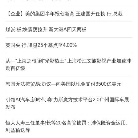
【企业】美的集团半年报创新高 王建国升任执.行,总裁
煤炭!板;块震荡拉升 新大洲A四天两板
英国央.行,降息25个基点至4.00%
从—“上海之根”到“光影热土” 上海松江文旅影视产业加速冲
刺百亿级
韩国无法按贸易:协议—向美国以现金支付3500亿美元
引领AI汽车,新时代 赛;力斯魔方技术平台2.0广州国际车展
发布
恒大人寿三任董事!长等20名高管被罚：涉保险资金运用、
利益输送等