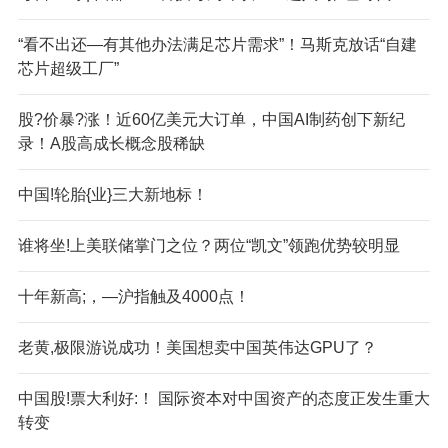
“看不出还—有其他办法满足芯片需求”！马斯克放话“自建
芯片超级工厂”
股?价暴?涨！近60亿美元大订单，中国AI制药创下新纪
录！A股高成长概念股稀缺
中国!轮胎{业}三大新地标！
谁将坐!上美联储掌门之位？两位“凯文”领跑优势较明显
十年新高;，—沪指触及4000点！
老黄,极限游说成功！美国想卖中国英伟达GPU了？
中国股!票大利好:！ 国际资本对中国资产的态度正发生重大
转变