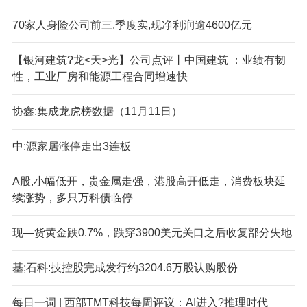
70家人身险公司前三.季度实,现净利润逾4600亿元
【银河建筑?龙<天>光】公司点评丨中国建筑 ：业绩有韧
性，工业厂房和能源工程合同增速快
协鑫:集成龙虎榜数据（11月11日）
中:源家居涨停走出3连板
A股,小幅低开，贵金属走强，港股高开低走，消费板块延
续涨势，多只万科债临停
现—货黄金跌0.7%，跌穿3900美元关口之后收复部分失地
基;石科:技控股完成发行约3204.6万股认购股份
每日一词 | 西部TMT科技每周评议：AI进入?推理时代