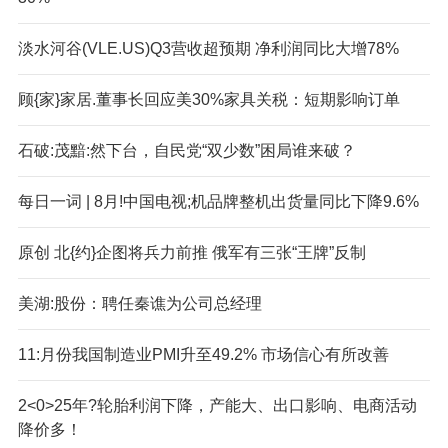
淡水河谷(V
LE.US)Q3营收超预期 净利润同比大增78%
顾{家}家居.董事长回应美30%家具关税：短期影响订单
石破:茂黯:然下台，自民党“双少数”困局谁来破？
每日一词 | 8月!中国电视;机品牌整机出货量同比下降9.6%
原创 北{约}企图将兵力前推 俄军有三张“王牌”反制
美湖:股份：聘任秦谯为公司总经理
11:月份我国制造业PMI升至49.2% 市场信心有所改善
2<0>25年?轮胎利润下降，产能大、出口影响、电商活动
降价多！