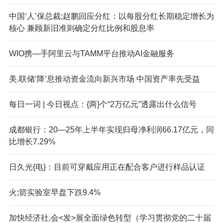
中国‘人’保总裁;赵鹏回应分红：以每股分红长期稳定增长为
核心 兼顾新旧准则确定分红比例和股息率
WIO携—手阿里云与TAMM平台推动AI金融服务
美.联储‘降’息推动资金流向新兴市场 中国资产率先受益
每日一词 | 今日视点：{两}个“2万亿元”透露出什么信号
成都银行：20—25年上半年实现归母净利润66.17亿元，同
比增长7.29%
日久光{电}：目前可穿戴应用正在配合客户进行样品认证
火;箭实验室早盘下跌9.4%
加快经济社.会<发>展全面绿色转型（学习贯彻党的二十届