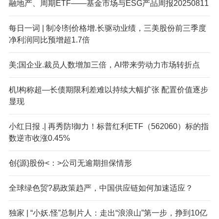
融地产、周期ETF——基金市场与ESG产品周报20250811
每日一词 | 制冷!剂价格增.长驱动业绩，三美股份前三季度
净利润同比预增超1.7倍
美;国企业.裁员人数增加三倍，AI带来劳动力市场转折点
机!构称超—长债期限利差难以持续大幅扩张 配置价值逐步
显现
小红日报 .| 再秀防!御力！标普红利ETF（562060）标的指
数逆市收涨0.45%
创{源}股份<：>公司无逾期担保情形
全球绿色贸?易政策趋严，中国供应链如何加速适应？
独家 | “小妖.怪”总制片人：走出“浪浪山”第一步，挣到10亿