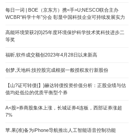
每日一词 | BOE（京东方）携<手>U;NESCO联合主办
WCBR“科学十年”分会 彰显中国科技企业可持续发展实力
高能环境荣获2{0}25年度环境保护科学技术奖科技进步二
等奖
福昕,软件成交额创2023年4月28日以来新高
创梦,天地科;技控股完成根据一般授权发行新股份
【山?证可转债{】}赫达转债投资价值分析：正股业绩与估
值均处低位的优质平衡型个券
A<股>券商股集体上涨，长城证券4连板，西部证券涨超
7%
苹.果{准}备为iPhone导航推出人工智能语音控制功能