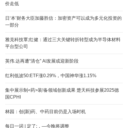
价走低
日‘本’财务大臣加藤胜信：加密资产可以成为多元化投资的
一部分
雅克科技覃;红健：通过三大关键转折转型成为半导体材料
平台型公司
英伟.达再遭“清仓” AI发展或迎新阶段
红利低波50:ETF涨0.29%，中国神华涨1.15%
集中展示制<药>装!备领域创新成果 楚天科技参展2025德
国CPHI
林园：创{新}药、中药目前仍是入场时机
每日一词 | 定了;，—今晚将调整