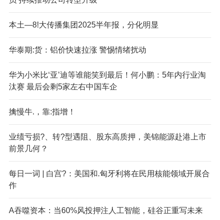
本土—8!大传播集团2025半年报，分化明显
华泰期:货：铝价快速拉涨 警惕情绪扰动
华为小米比‘亚’迪等谁能笑到最后！何小鹏：5年内行业淘
汰赛 最后会剩5家左右中国车企
擒慢牛.，靠:指增！
业绩亏损?、转?型遇阻、股东高质押，美锦能源赴港上市
前景几何？
每日一词 | 白宫?：美国和.匈牙利将在民用核能领域开展合
作
A
吞噬资本：当60%风投押注人工智能，硅谷正重写未来