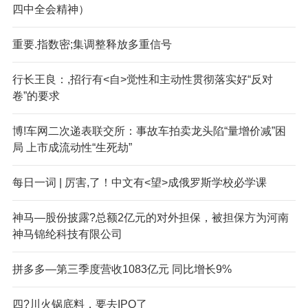
四中全会精神）
重要.指数密;集调整释放多重信号
行长王良：,招行有<自>觉性和主动性贯彻落实好“反对
卷”的要求
博!车网二次递表联交所：事故车拍卖龙头陷“量增价减”困
局 上市成流动性“生死劫”
每日一词 | 厉害,了！中文有<望>成俄罗斯学校必学课
神马—股份披露?总额2亿元的对外担保，被担保方为河南
神马锦纶科技有限公司
拼多多—第三季度营收1083亿元 同比增长9%
四?川火锅底料，要去IPO了