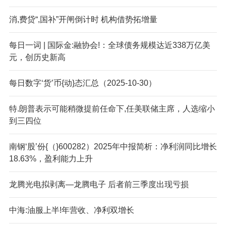
消,费贷“,国补”开闸倒计时 机构借势拓增量
每日一词 | 国际金:融协会!：全球债务规模达近338万亿美
元，创历史新高
每日数字‘货’币{动}态汇总（2025-10-30）
特.朗普表示可能稍微提前任命下,任美联储主席，人选缩小
到三四位
南钢‘股’份{（}600282）2025年中报简析：净利润同比增长
18.63%，盈利能力上升
龙腾光电拟剥离—龙腾电子 后者前三季度出现亏损
中海:油服上半!年营收、净利双增长