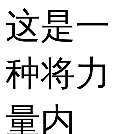
这是一
种将力
量内